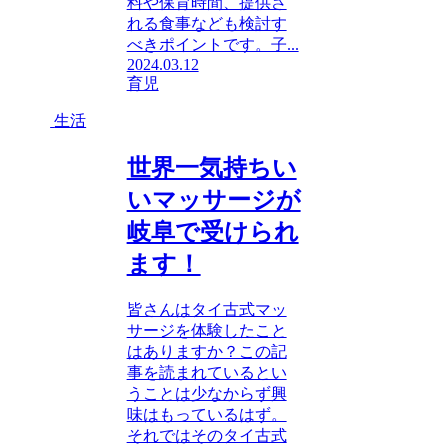
料や保育時間、提供さ
れる食事なども検討す
べきポイントです。子...
2024.03.12
育児
生活
世界一気持ちい
いマッサージが
岐阜で受けられ
ます！
皆さんはタイ古式マッ
サージを体験したこと
はありますか？この記
事を読まれているとい
うことは少なからず興
味はもっているはず。
それではそのタイ古式