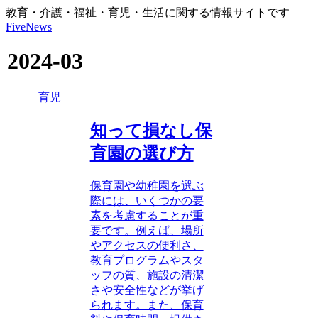
教育・介護・福祉・育児・生活に関する情報サイトです
FiveNews
2024-03
育児
知って損なし保
育園の選び方
保育園や幼稚園を選ぶ
際には、いくつかの要
素を考慮することが重
要です。例えば、場所
やアクセスの便利さ、
教育プログラムやスタ
ッフの質、施設の清潔
さや安全性などが挙げ
られます。また、保育