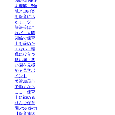
0歳児の発達
を理解！5領
域と10の姿
を保育に活
かすコツ
解決策はこ
れだ！人間
関係で保育
士を辞めた
くない！転
職に役立つ
良い園・悪
い園を見極
める見学ポ
イント
美濃加茂市
で働くなら
ここ！保育
士に勧める
りんご保育
園5つの魅力
【保育連絡