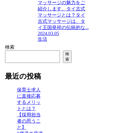
マッサージの魅力をご
紹介します。タイ古式
マッサージとは？タイ
古式マッサージは、タ
イ王国発祥の伝統的な...
2024.03.05
生活
検索
検
索
最近の投稿
保育士求人
に直接応募
するメリッ
トとは？
【採用担当
者の思うこ
と】