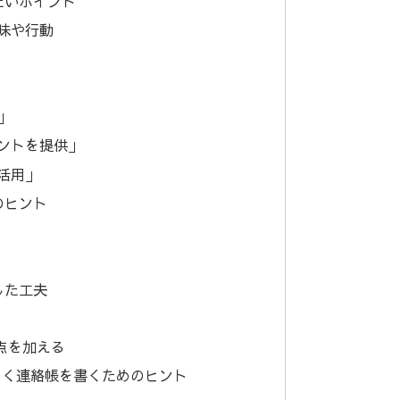
たいポイント
興味や行動
」
ヒントを提供」
を活用」
のヒント
した工夫
点を加える
よく連絡帳を書くためのヒント